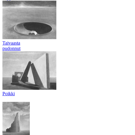
Taivaasta
pudonnut
Poikki