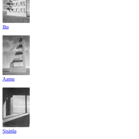
Ilta
Aamu
Sisätila