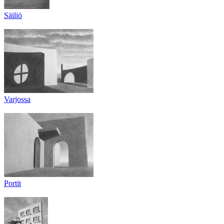
Säiliö
Varjossa
Portit