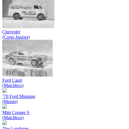
Chevrolet
(Corgi Juniors)
Ford Capri
(Matchbox)
’70 Ford Mustang
(Maisto)
Mini Cooper S
(Matchbox)
The Londoner