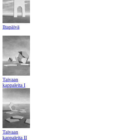
Iltapäivä
Taivaan
kappaleita I
Taivaan
kappaleita II