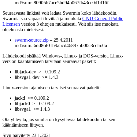
md5sum: 80905b7ace5bd94b067fb43ce0d1d16f
Seuraavasta linkistä voit ladata
Swarmin
koko lähdekoodin.
Swarmia
saa vapaasti levittää ja muokata
GNU General Public
Licensen
version 3 ehtojen mukaisesti. Voit siis itse muokata
ohjelmasta mieleisesi.
swarm-source.zip
– 25.4.2011
md5sum: 6dd86f01b9a5cd468975b00c3ccfa3fa
Lähdekoodi sisältää Windows-, Linux- ja DOS-versiot. Linux-
version kääntämiseen tarvitaan seuraavat paketit:
libjack-dev
>= 0.109.2
libsvga1-dev
>= 1.4.3
Linux-version ajamiseen tarvitset seuraavat paketit:
jackd
>= 0.109.2
libjack0
>= 0.109.2
libsvga1
>= 1.4.3
Ota yhteyttä, jos sinulla on kysyttävää lähdekoodiin tai sen
kääntämiseen liittyen.
Sivu päivitetty 23.1.2021