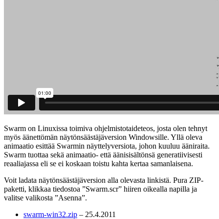
Swarm
on Linuxissa toimiva ohjelmistotaideteos, josta olen tehnyt
myös äänettömän näytönsäästäjäversion Windowsille. Yllä oleva
animaatio esittää
Swarmin
näyttelyversiota, johon kuuluu ääniraita.
Swarm
tuottaa sekä animaatio- että äänisisältönsä generatiivisesti
reaaliajassa eli se ei koskaan toistu kahta kertaa samanlaisena.
Voit ladata näytönsäästäjäversion alla olevasta linkistä. Pura ZIP-
paketti, klikkaa tiedostoa ”Swarm.scr” hiiren oikealla napilla ja
valitse valikosta ”Asenna”.
swarm-win32.zip
– 25.4.2011